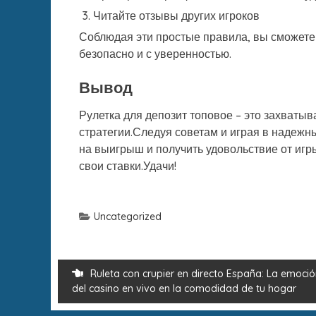
Читайте отзывы других игроков
Соблюдая эти простые правила, вы сможете 
безопасно и с уверенностью.
Вывод
Рулетка для депозит топовое – это захватыв
стратегии.Следуя советам и играя в надежн
на выигрыш и получить удовольствие от игр
свои ставки.Удачи!
Uncategorized
Ruleta con crupier en directo España: La emoci
del casino en vivo en la comodidad de tu hogar