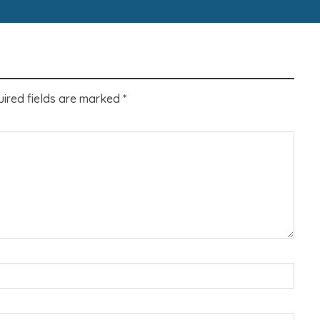
ired fields are marked
*