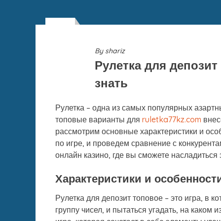
03
JUN
By
shariz
Рулетка для депозит 
знать
Рулетка – одна из самых популярных азартны
топовые варианты для
ruletka77kz.com
внес
рассмотрим основные характеристики и особ
по игре, и проведем сравнение с конкурент
онлайн казино, где вы сможете насладиться
Характеристики и особенности
Рулетка для депозит топовое – это игра, в ко
группу чисел, и пытаться угадать, на каком