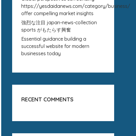
https://yesdaidanews.com/category/business/
offer compelling market insights
強烈な注目 japan-news-collection
sports がもたらす興奮
Essential guidance building a
successful website for modern
businesses today
RECENT COMMENTS