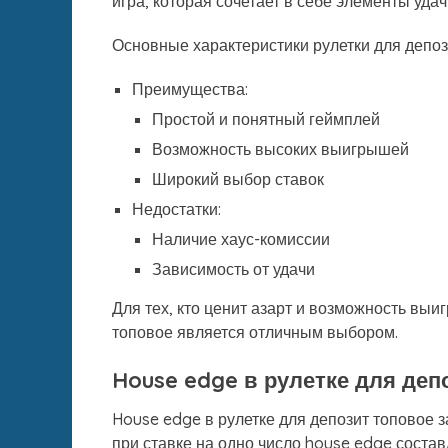
игра, которая сочетает в себе элементы удач
Основные характеристики рулетки для депоз
Преимущества:
Простой и понятный геймплей
Возможность высоких выигрышей
Широкий выбор ставок
Недостатки:
Наличие хаус-комиссии
Зависимость от удачи
Для тех, кто ценит азарт и возможность выи
топовое является отличным выбором.
House edge в рулетке для деп
House edge в рулетке для депозит топовое з
при ставке на одно число house edge составл