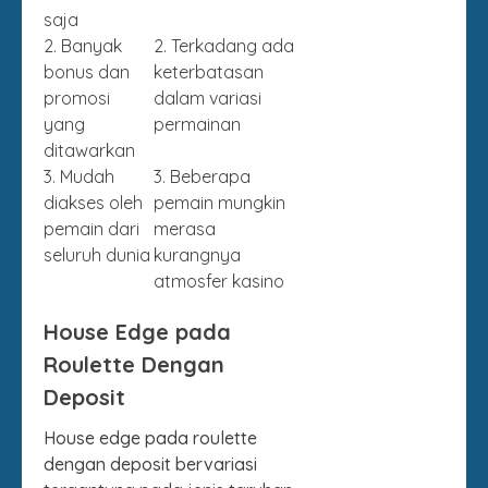
saja
2. Banyak
2. Terkadang ada
bonus dan
keterbatasan
promosi
dalam variasi
yang
permainan
ditawarkan
3. Mudah
3. Beberapa
diakses oleh
pemain mungkin
pemain dari
merasa
seluruh dunia
kurangnya
atmosfer kasino
House Edge pada
Roulette Dengan
Deposit
House edge pada roulette
dengan deposit bervariasi