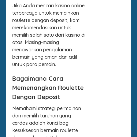
Jika Anda mencari kasino online
terpercaya untuk memainkan
roulette dengan deposit, kami
merekomendasikan untuk
memilih salah satu dari kasino di
atas. Masing-masing
menawarkan pengalaman
bermain yang aman dan adil
untuk para pemain.
Bagaimana Cara
Memenangkan Roulette
Dengan Deposit
Memahami strategi permainan
dan memilih taruhan yang
cerdas adalah kunci bagi
kesuksesan bermain roulette