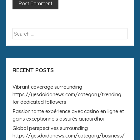
RECENT POSTS
Vibrant coverage surrounding
https://yesdaidanews.com/category/trending
for dedicated followers
Passionnante expérience avec casino en ligne et
gains exceptionnels assurés aujourdhui
Global perspectives surrounding
https://yesdaidanews.com/category/business/