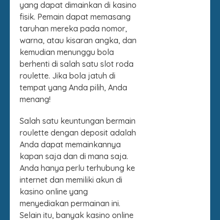
yang dapat dimainkan di kasino
fisik. Pemain dapat memasang
taruhan mereka pada nomor,
warna, atau kisaran angka, dan
kemudian menunggu bola
berhenti di salah satu slot roda
roulette. Jika bola jatuh di
tempat yang Anda pilih, Anda
menang!
Salah satu keuntungan bermain
roulette dengan deposit adalah
Anda dapat memainkannya
kapan saja dan di mana saja.
Anda hanya perlu terhubung ke
internet dan memiliki akun di
kasino online yang
menyediakan permainan ini.
Selain itu, banyak kasino online