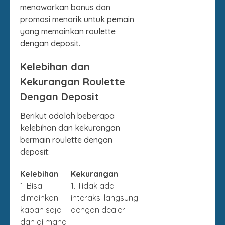
menawarkan bonus dan
promosi menarik untuk pemain
yang memainkan roulette
dengan deposit.
Kelebihan dan
Kekurangan Roulette
Dengan Deposit
Berikut adalah beberapa
kelebihan dan kekurangan
bermain roulette dengan
deposit:
Kelebihan
Kekurangan
1. Bisa
1. Tidak ada
dimainkan
interaksi langsung
kapan saja
dengan dealer
dan di mana