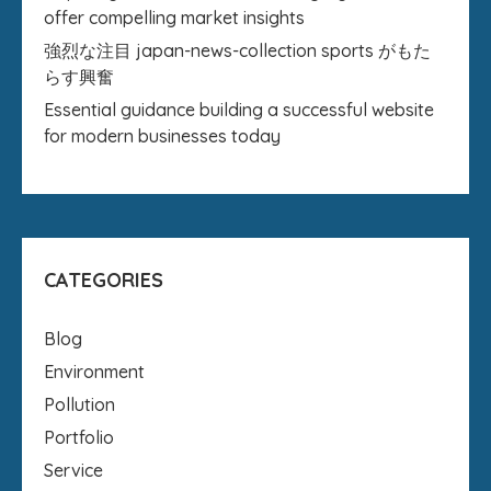
offer compelling market insights
強烈な注目 japan-news-collection sports がもた
らす興奮
Essential guidance building a successful website
for modern businesses today
CATEGORIES
Blog
Environment
Pollution
Portfolio
Service