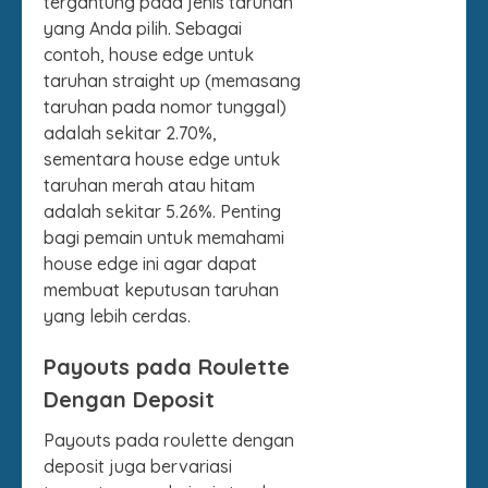
tergantung pada jenis taruhan
yang Anda pilih. Sebagai
contoh, house edge untuk
taruhan straight up (memasang
taruhan pada nomor tunggal)
adalah sekitar 2.70%,
sementara house edge untuk
taruhan merah atau hitam
adalah sekitar 5.26%. Penting
bagi pemain untuk memahami
house edge ini agar dapat
membuat keputusan taruhan
yang lebih cerdas.
Payouts pada Roulette
Dengan Deposit
Payouts pada roulette dengan
deposit juga bervariasi