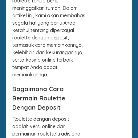
roulette tanpa perlu
meninggalkan rumah. Dalam
artikel ini, kami akan membahas
segala hal yang perlu Anda
ketahui tentang dipercayai
roulette dengan deposit,
termasuk cara memainkannya,
kelebihan dan kekurangannya,
serta kasino online terbaik
tempat Anda dapat
memainkannya.
Bagaimana Cara
Bermain Roulette
Dengan Deposit
Roulette dengan deposit
adalah versi online dari
permainan roulette tradisional