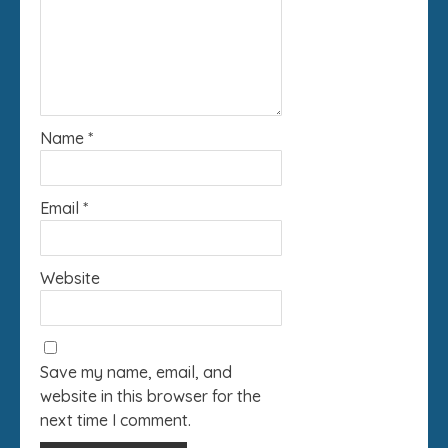
Name
*
Email
*
Website
Save my name, email, and
website in this browser for the
next time I comment.